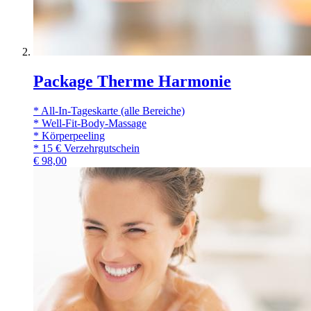
Package Therme Harmonie
* All-In-Tageskarte (alle Bereiche)
* Well-Fit-Body-Massage
* Körperpeeling
* 15 € Verzehrgutschein
€
98,00