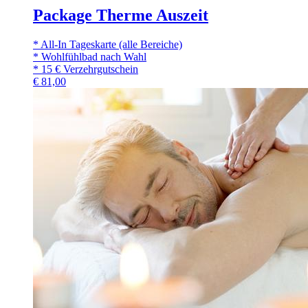
Package Therme Auszeit
* All-In Tageskarte (alle Bereiche)
* Wohlfühlbad nach Wahl
* 15 € Verzehrgutschein
€
81,00